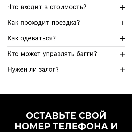
Что входит в стоимость?
Как проходит поездка?
Инструктаж
Аренда багги
Экипировка
Как одеваться?
Сопровождение опытного инструктора
Поездка по маршруту в зависимости от
Кто может управлять багги?
продолжительности проката
Остановка для фото и видео съемки
Нужен ли залог?
ОСТАВЬТЕ СВОЙ
НОМЕР ТЕЛЕФОНА И